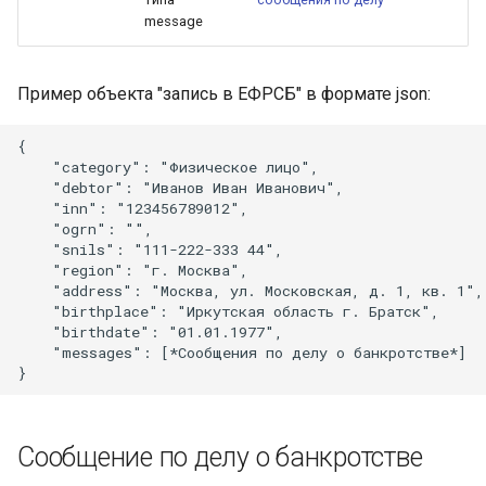
message
Пример объекта "запись в ЕФРСБ" в формате json:
{

    "category": "Физическое лицо",

    "debtor": "Иванов Иван Иванович",

    "inn": "123456789012",

    "ogrn": "",

    "snils": "111-222-333 44",

    "region": "г. Москва",

    "address": "Москва, ул. Московская, д. 1, кв. 1",

    "birthplace": "Иркутская область г. Братск",

    "birthdate": "01.01.1977",

    "messages": [*Сообщения по делу о банкротстве*]

Сообщение по делу о банкротстве