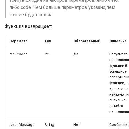
Требуется один из наборов параметров: либо ФИО,
паспорта
либо code. Чем больше параметров указано, тем
точнее будет поиск
Функция возвращает:
Параметр
Тип
Обязательный
Описание
resultCode
Int
Да
Результат
выполнени
функции (0
успешное
завершен
функции, -
данные не
найдены, 
значения –
ошибка
выполнени
resultMessage
String
Нет
Сообщение