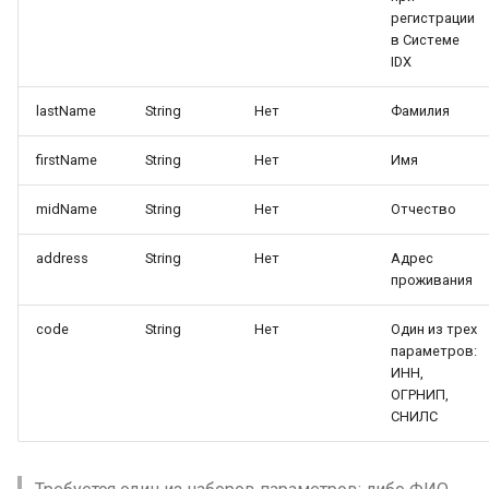
регистрации
Гарантированное распознавание
в Системе
адреса прописки
IDX
Автоматическое распознавание
lastName
String
Нет
Фамилия
основных полей Казахского
паспорта
firstName
String
Нет
Имя
Автоматическое распознавание
основных полей Киргизского
midName
String
Нет
Отчество
паспорта
address
String
Нет
Адрес
Автоматическое распознавание
проживания
основных полей Таджикского
загранпаспорта
code
String
Нет
Один из трех
параметров:
Автоматическое распознавание
ИНН,
основных полей Узбекского
ОГРНИП,
паспорта
СНИЛС
Автоматическое распознавание
основных полей Украинского