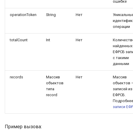
ошибке
operationToken
String
Нет
Уникальны
идентифик
операции
totalCount
Int
Нет
Количеств
найденных
ЕФРСБ зап
с такими
данными
records
Массив
Нет
Массив
объектов
объектов 
типа
записей из
record
ЕФРСБ.
Подробнее
записи ЕФ
Пример вызова: