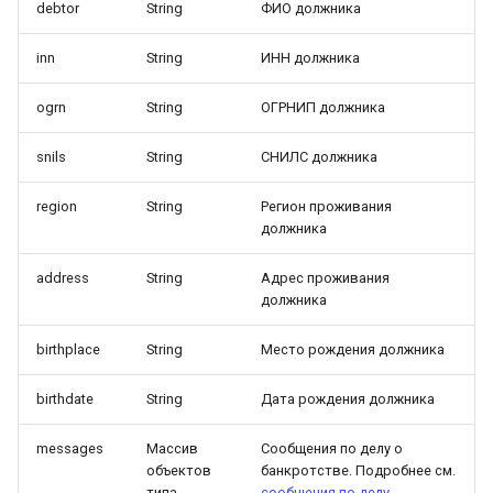
debtor
String
ФИО должника
inn
String
ИНН должника
ogrn
String
ОГРНИП должника
snils
String
СНИЛС должника
region
String
Регион проживания
должника
address
String
Адрес проживания
должника
birthplace
String
Место рождения должника
birthdate
String
Дата рождения должника
messages
Массив
Сообщения по делу о
объектов
банкротстве. Подробнее см.
типа
сообщения по делу