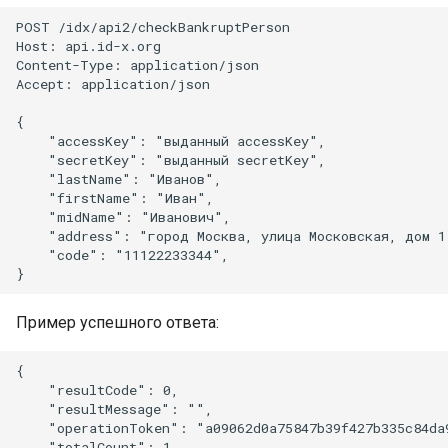
POST /idx/api2/checkBankruptPerson

Host: api.id-x.org

Content-Type: application/json

Accept: application/json

{

    "accessKey": "выданный accessKey",

    "secretKey": "выданный secretKey",

    "lastName": "Иванов",

    "firstName": "Иван",

    "midName": "Иванович",

    "address": "город Москва, улица Московская, дом 1"
    "code": "11122233344",

Пример успешного ответа:
{

    "resultCode": 0,

    "resultMessage": "",

    "operationToken": "a09062d0a75847b39f427b335c84da9
    "totalCount": 1,
