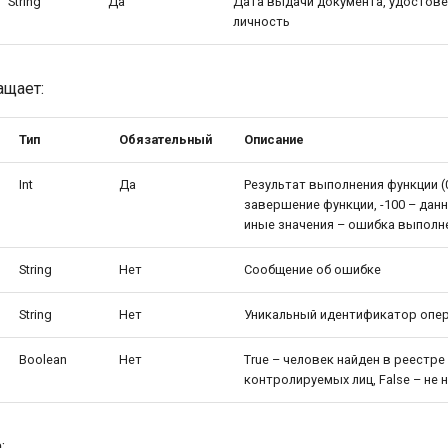
String
Да
Дата выдачи документа, удостов
личность
ащает:
Тип
Обязательный
Описание
Int
Да
Результат выполнения функции (
завершение функции, -100 – дан
иные значения – ошибка выполн
String
Нет
Сообщение об ошибке
String
Нет
Уникальный идентификатор опе
Boolean
Нет
True – человек найден в реестре
контролируемых лиц, False – не 
: