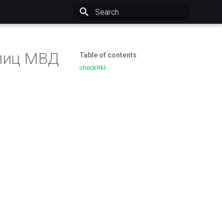
Initializing search
 лиц МВД
Table of contents
checkRkl