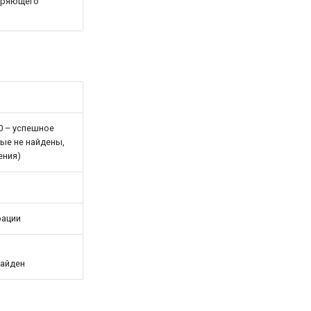
еряющего
0 – успешное
ные не найдены,
ения)
рации
найден