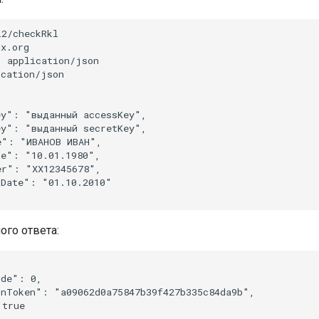
2/checkRkl

x.org

 application/json

cation/json

y": "выданный accessKey",

y": "выданный secretKey",

": "ИВАНОВ ИВАН",

e": "10.01.1980",

r": "XX12345678",

Date": "01.10.2010"

го ответа:
de": 0,

nToken": "a09062d0a75847b39f427b335c84da9b",

true
