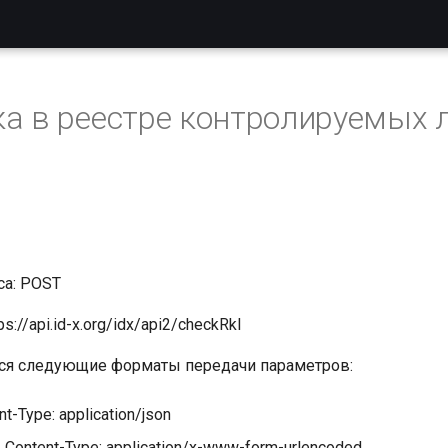
а в реестре контролируемых
са: POST
s://api.id-x.org/idx/api2/checkRkl
я следующие форматы передачи параметров:
t-Type: application/json
, Content-Type: application/x-www-form-urlencoded