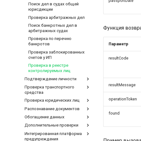
passportDate
Поиск дел в судах общей
юрисдикции
Проверка арбитражных дел
Поиск банкротных дел в
Функция возвр
арбитражных судах
Проверка по перечню
Параметр
банкротов
Проверка заблокированных
счетов у ИП
resultCode
Проверка в реестре
контролируемых лиц
Подтверждение личности
resultMessage
Проверка транспортного
Проверка использования
средства
телефонного номера
конкретным физлицом
operationToken
Проверка юридических лиц
Проверка регистрационной
Подтверждение связки ФИО-
информации по VIN
Распознавание документов
Поиск ЮЛ в ЕГРЮЛ. Получение
телефон
found
Проверка регистрационной
основных данных
Обогащение данных
Определение типа документа
Проверка связки ФИО-email
информации по ГРЗ
Поиск ИП в ЕГРИП. Получение
Распознавание паспорта
Дополнительные проверки
Получение ИНН по ФИО и
Проверка срока жизни
Проверка нахождения в
основных данных
номеру паспорта
телефонного номера
розыске
Распознавание регистрации
Интегрированная платформа
Проверка соответствия ИНН и
Проверка в реестре банкротов
Получение информации об
предупреждения
паспортных данных
Пример вызова
Оценка активности
Диагностическая карта
Распознавание загранпаспорта