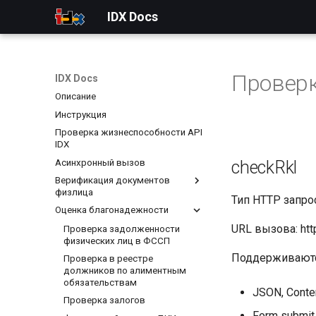
IDX Docs
Проверк
IDX Docs
Описание
Инструкция
Проверка жизнеспособности API
IDX
Асинхронный вызов
checkRkl
Верификация документов
физлица
Тип HTTP запро
Оценка благонадежности
Комплексная проверка
паспорта
URL вызова: http
Проверка задолженности
Проверка статуса
физических лиц в ФССП
самозанятого лица
Поддерживаютс
Проверка в реестре
Проверка водительского
должников по алиментным
удостоверения
обязательствам
JSON, Conten
Проверка соответствия
Проверка залогов
СНИЛС и ФИО
Form submit