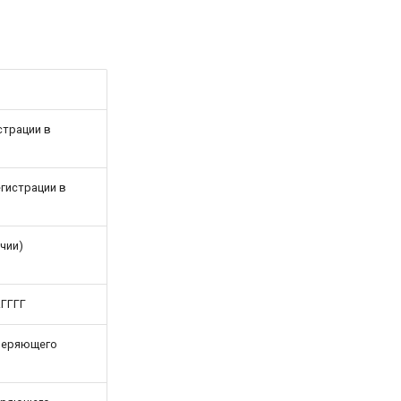
страции в
гистрации в
чии)
.ГГГГ
оверяющего