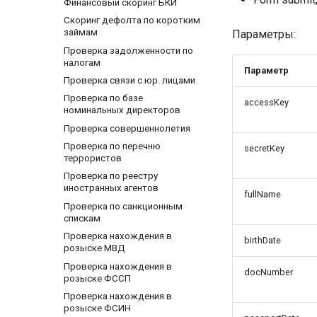
Финансовый скоринг БКИ
Скоринг дефолта по коротким
займам
Параметры:
Проверка задолженности по
налогам
Параметр
Проверка связи с юр. лицами
Проверка по базе
accessKey
номинальных директоров
Проверка совершеннолетия
Проверка по перечню
secretKey
террористов
Проверка по реестру
иностранных агентов
fullName
Проверка по санкционным
спискам
Проверка нахождения в
birthDate
розыске МВД
Проверка нахождения в
docNumber
розыске ФССП
Проверка нахождения в
розыске ФСИН