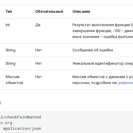
Тип
Обязательный
Описание
Int
Да
Результат выполнения функции (
завершение функции, -100 – дан
иные значения – ошибка выполн
String
Нет
Сообщение об ошибке
String
Нет
Уникальный идентификатор опе
Массив
Нет
Массив объектов с данными о 
объектов
персонах, подробнее см.
разыск
:
2/checkFsinWanted

x.org

 application/json
