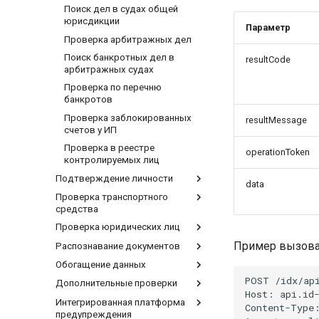
Поиск дел в судах общей
юрисдикции
Параметр
Проверка арбитражных дел
Поиск банкротных дел в
resultCode
арбитражных судах
Проверка по перечню
банкротов
Проверка заблокированных
resultMessage
счетов у ИП
Проверка в реестре
operationToken
контролируемых лиц
Подтверждение личности
data
Проверка транспортного
Проверка использования
средства
телефонного номера
конкретным физлицом
Проверка юридических лиц
Проверка регистрационной
Подтверждение связки ФИО-
информации по VIN
Пример вызова
Распознавание документов
Поиск ЮЛ в ЕГРЮЛ. Получение
телефон
Проверка регистрационной
основных данных
Обогащение данных
Определение типа документа
Проверка связки ФИО-email
информации по ГРЗ
Поиск ИП в ЕГРИП. Получение
POST /idx/api
Распознавание паспорта
Дополнительные проверки
Получение ИНН по ФИО и
Проверка срока жизни
Проверка нахождения в
основных данных
Host: api.id-
номеру паспорта
телефонного номера
розыске
Распознавание регистрации
Интегрированная платформа
Проверка соответствия ИНН и
Проверка в реестре банкротов
Content-Type:
Получение информации об
предупреждения
паспортных данных
Оценка активности
Диагностическая карта
Распознавание загранпаспорта