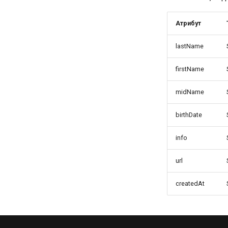
Атрибут
lastName
firstName
midName
birthDate
info
url
createdAt