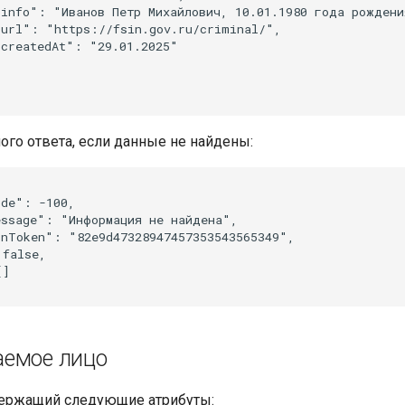
info": "Иванов Петр Михайлович, 10.01.1980 года рождения
url": "https://fsin.gov.ru/criminal/",

createdAt": "29.01.2025"

го ответа, если данные не найдены:
de": -100,

ssage": "Информация не найдена",

nToken": "82e9d47328947457353543565349",

false,

]

емое лицо
держащий следующие атрибуты: