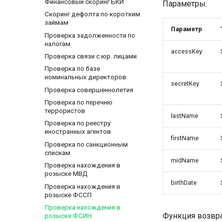
Финансовый скоринг БКИ
Параметры:
Скоринг дефолта по коротким
займам
Параметр
Проверка задолженности по
налогам
accessKey
Проверка связи с юр. лицами
Проверка по базе
номинальных директоров
secretKey
Проверка совершеннолетия
Проверка по перечню
террористов
lastName
Проверка по реестру
иностранных агентов
firstName
Проверка по санкционным
спискам
midName
Проверка нахождения в
розыске МВД
birthDate
Проверка нахождения в
розыске ФССП
Проверка нахождения в
Функция возвр
розыске ФСИН