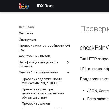
IDX Docs
Провер
IDX Docs
Описание
Инструкция
Проверка жизнеспособности API
checkFsin
IDX
Асинхронный вызов
Тип HTTP запро
Верификация документов
физлица
URL вызова: http
Оценка благонадежности
Комплексная проверка
паспорта
Поддерживаютс
Проверка задолженности
Проверка статуса
физических лиц в ФССП
самозанятого лица
Проверка в реестре
JSON, Conten
Проверка водительского
должников по алиментным
удостоверения
обязательствам
Form submit
Проверка соответствия
Проверка залогов
СНИЛС и ФИО