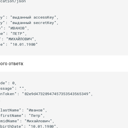
cation/json

y": "выданный accessKey",

y": "выданный secretKey",

": "ИВАНОВ",

e": "ПЕТР",

: "МИХАЙЛОВИЧ",

e": "10.01.1980"

го ответа:
de": 0,

ssage": "",

nToken": "82e9d47328947457353543565349",



lastName": "Иванов",

firstName": "Петр",

midName": "Михайлович",

birthDate": "10.01.1980",
