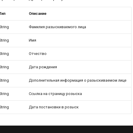
Тип
Описание
String
Фамилия разыскиваемого лица
String
Имя
String
Отчество
String
Дата рождения
String
Дополнительная информация о разыскиваемом лице
String
Ссылка на страницу розыска
String
Дата постановки в розыск