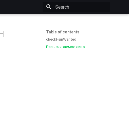
Initializing search
Н
Table of contents
checkFsinWanted
Разыскиваемое лицо