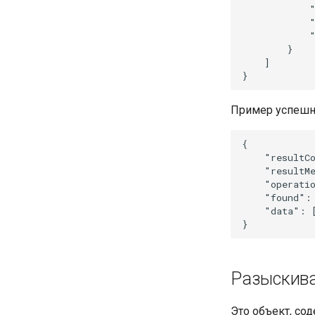
            "
Автоматическое
гарантированное
            "
распознавание документа
            "
Вида на жительство
        }

    ]

Гарантированное
распознавание адреса
прописки
Автоматическое
Пример успешно
распознавание основных
полей Казахского паспорта
{

Автоматическое
    "resultCo
распознавание основных
полей Киргизского паспорта
    "resultMe
    "operatio
Автоматическое
    "found": 
распознавание основных
    "data": [
полей Таджикского
загранпаспорта
Автоматическое
распознавание основных
полей Узбекского паспорта
Разыскива
Автоматическое
распознавание основных
полей Украинского паспорта
Это объект, со