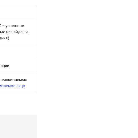
0 – успешное
ные не найдены,
ения)
рации
разыскиваемых
иваемое лицо