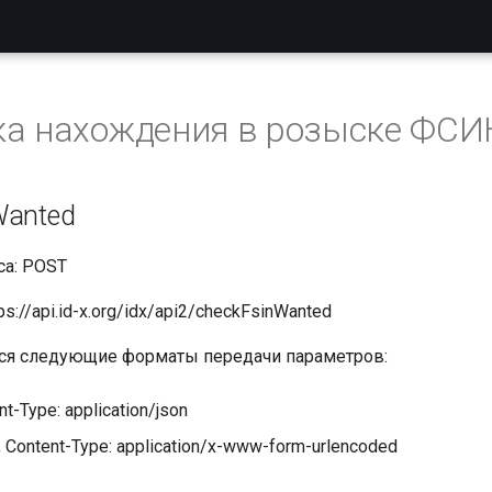
ка нахождения в розыске ФСИ
Wanted
са: POST
s://api.id-x.org/idx/api2/checkFsinWanted
я следующие форматы передачи параметров:
t-Type: application/json
, Content-Type: application/x-www-form-urlencoded