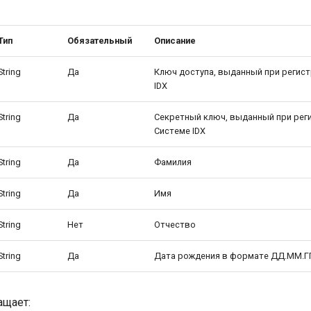
Тип
Обязательный
Описание
String
Да
Ключ доступа, выданный при регист
IDX
String
Да
Секретный ключ, выданный при рег
Системе IDX
String
Да
Фамилия
String
Да
Имя
String
Нет
Отчество
String
Да
Дата рождения в формате ДД.ММ.Г
ащает: