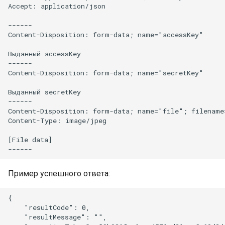
Accept: application/json

------

Content-Disposition: form-data; name="accessKey"

Выданный accessKey

------

Content-Disposition: form-data; name="secretKey"

Выданный secretKey

------

Content-Disposition: form-data; name="file"; filename
Content-Type: image/jpeg

[File data]

Пример успешного ответа:
{

    "resultCode": 0,

    "resultMessage": "",
