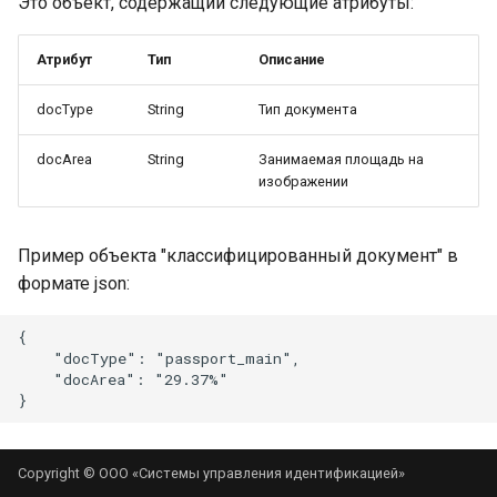
Это объект, содержащий следующие атрибуты:
Атрибут
Тип
Описание
docType
String
Тип документа
docArea
String
Занимаемая площадь на
изображении
Пример объекта "классифицированный документ" в
формате json:
{

    "docType": "passport_main",

    "docArea": "29.37%"

Copyright © ООО «Системы управления идентификацией»