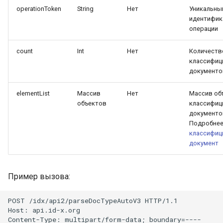
паспорта
operationToken
String
Нет
Уникальны
идентифик
операции
count
Int
Нет
Количеств
классифиц
документо
elementList
Массив
Нет
Массив об
объектов
классифиц
документо
Подробнее
классифиц
документ
Пример вызова:
POST /idx/api2/parseDocTypeAutoV3 HTTP/1.1

Host: api.id-x.org

Content-Type: multipart/form-data; boundary=----
