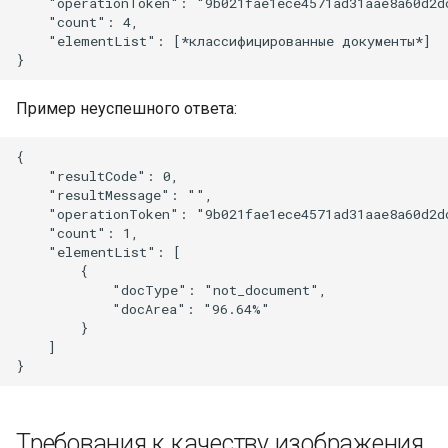
    "operationToken": "9b021fae1ece4571ad31aae8a60d2dc
    "count": 4,

    "elementList": [*классифицированные документы*]

Пример неуспешного ответа:
{

    "resultCode": 0,

    "resultMessage": "",

    "operationToken": "9b021fae1ece4571ad31aae8a60d2dc
    "count": 1,

    "elementList": [

        {

            "docType": "not_document",

            "docArea": "96.64%"

        }

    ]

Требования к качеству изображения