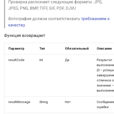
Проверка нахождения в розыске
Проверка распознает следующие форматы: JPG,
Гарантированное распознавание
ФССП
JPEG, PNG, BMP, TIFF, GIF, PDF, DJVU
адреса прописки
Проверка нахождения в розыске
Фотография должна соответствовать
требованиям к
Автоматическое распознавание
ФСИН
качеству
основных полей Казахского
паспорта
Поиск дел в судах общей
Функция возвращает:
юрисдикции
Автоматическое распознавание
основных полей Киргизского
Параметр
Тип
Обязательный
Описание
Проверка арбитражных дел
паспорта
resultCode
Int
Да
Результат
Поиск банкротных дел в
Автоматическое распознавание
выполнени
арбитражных судах
основных полей Таджикского
(0 – успеш
загранпаспорта
завершени
Проверка по перечню банкротов
отличное о
значение 
Автоматическое распознавание
Проверка заблокированных
выполнени
основных полей Узбекского
счетов у ИП
паспорта
resultMessage
String
Нет
Сообщение
Проверка в реестре
ошибке
Автоматическое распознавание
контролируемых лиц
основных полей Украинского