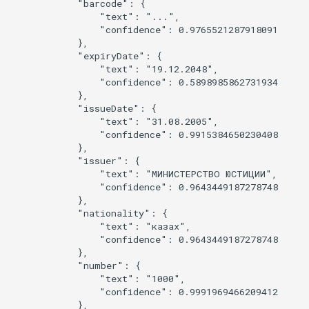
            "barcode": {

                "text": "...",

                "confidence": 0.9765521287918091

            },

            "expiryDate": {

                "text": "19.12.2048",

                "confidence": 0.5898985862731934

            },

            "issueDate": {

                "text": "31.08.2005",

                "confidence": 0.9915384650230408

            },

            "issuer": {

                "text": "МИНИСТЕРСТВО ЮСТИЦИИ",

                "confidence": 0.9643449187278748

            },

            "nationality": {

                "text": "казах",

                "confidence": 0.9643449187278748

            },

            "number": {

                "text": "1000",

                "confidence": 0.9991969466209412

            },
