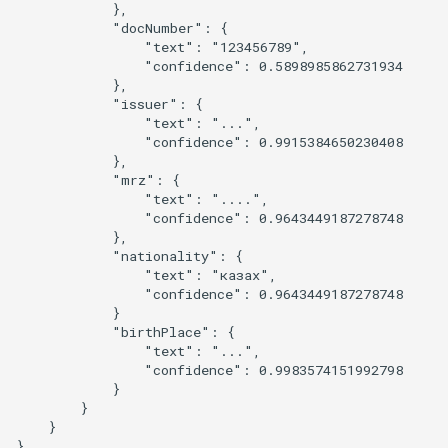
            },

            "docNumber": {

                "text": "123456789",

                "confidence": 0.5898985862731934

            },

            "issuer": {

                "text": "...",

                "confidence": 0.9915384650230408

            },

            "mrz": {

                "text": "....",

                "confidence": 0.9643449187278748

            },

            "nationality": {

                "text": "казах",

                "confidence": 0.9643449187278748

            }

            "birthPlace": {

                "text": "...",

                "confidence": 0.9983574151992798

            }

        }

    }
