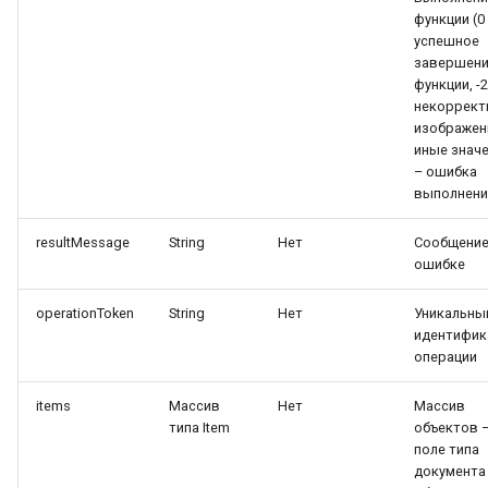
функции (0
успешное
завершен
функции, -2
некоррект
изображен
иные знач
– ошибка
выполнени
resultMessage
String
Нет
Сообщение
ошибке
operationToken
String
Нет
Уникальны
идентифик
операции
items
Массив
Нет
Массив
типа Item
объектов 
поле типа
документа