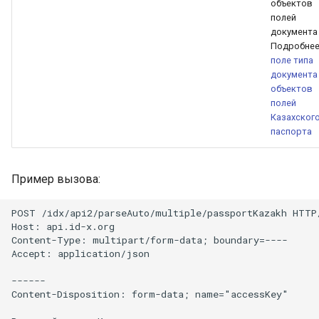
объектов
полей
документа
Подробнее
поле типа
документа
объектов
полей
Казахског
паспорта
Пример вызова:
POST /idx/api2/parseAuto/multiple/passportKazakh HTTP/
Host: api.id-x.org

Content-Type: multipart/form-data; boundary=----

Accept: application/json

------

Content-Disposition: form-data; name="accessKey"
