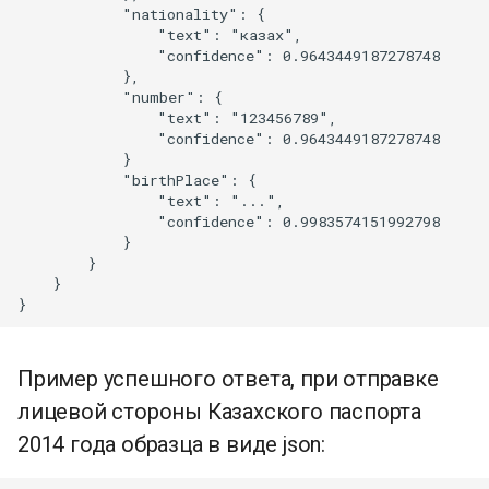
            "nationality": {

                "text": "казах",

                "confidence": 0.9643449187278748

            },

            "number": {

                "text": "123456789",

                "confidence": 0.9643449187278748

            }

            "birthPlace": {

                "text": "...",

                "confidence": 0.9983574151992798

            }

        }

    }

Пример успешного ответа, при отправке
лицевой стороны Казахского паспорта
2014 года образца в виде json: