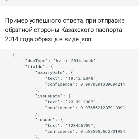
Пример успешного ответа, при отправке
обратной стороны Казахского паспорта
2014 года образца в виде json:
   {

        "docType": "kz_id_2014_back",

        "fields": {

            "expiryDate": {

                "text": "19.12.2048",

                "confidence": 0.9970301389694214

            },

            "issueDate": {

                "text": "20.09.2007",

                "confidence": 0.9765521287918091

            },

            "issuer": {

                "text": "123456789",

                "confidence": 0.5898985862731934

            },
