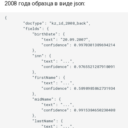
2008 года образца в виде json:
{

        "docType": "kz_id_2008_back",

        "fields": {

            "birthDate": {

                "text": "20.09.2007",

                "confidence": 0.9970301389694214

            },

            "inn": {

                "text": "...",

                "confidence": 0.9765521287918091

            },

            "firstName": {

                "text": "...",

                "confidence": 0.5898985862731934

            },

            "midName": {

                "text": "...",

                "confidence": 0.9915384650230408

            },

            "lastName": {

                "text": "...",
