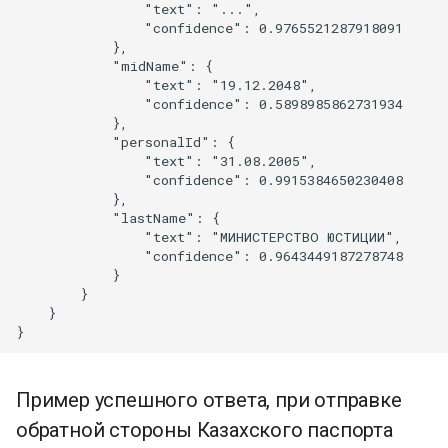
                "text": "...",

                "confidence": 0.9765521287918091

            },

            "midName": {

                "text": "19.12.2048",

                "confidence": 0.5898985862731934

            },

            "personalId": {

                "text": "31.08.2005",

                "confidence": 0.9915384650230408

            },

            "lastName": {

                "text": "МИНИСТЕРСТВО ЮСТИЦИИ",

                "confidence": 0.9643449187278748

            }

        }

    }

Пример успешного ответа, при отправке
обратной стороны Казахского паспорта