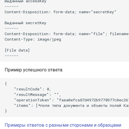
Выданный accessKey

------

Content-Disposition: form-data; name="secretKey"

Выданный secretKey

------

Content-Disposition: form-data; name="file"; filename
Content-Type: image/jpeg

[File data]

Пример успешного ответа:
{

    "resultCode": 0,

    "resultMessage": "",

    "operationToken": "faea0efca87d4972b9778977c0ec261
    "items": [*поле типа документа и объекты полей Каз
Примеры ответов с разными сторонами и образцами