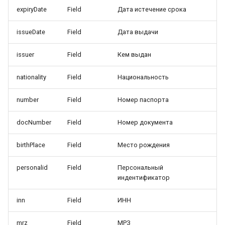
expiryDate
Field
Дата истечение срока
issueDate
Field
Дата выдачи
issuer
Field
Кем выдан
nationality
Field
Национальность
number
Field
Номер паспорта
docNumber
Field
Номер документа
birthPlace
Field
Место рождения
personalid
Field
Персональный
индентификатор
inn
Field
ИНН
mrz
Field
МРЗ