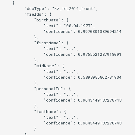
   {

        "docType": "kz_id_2014_front",

        "fields": {

            "birthDate": {

                "text": "08.04.1977",

                "confidence": 0.9970301389694214

            },

            "firstName": {

                "text": "...",

                "confidence": 0.9765521287918091

            },

            "midName": {

                "text": "...",

                "confidence": 0.5898985862731934

            },

            "personalId": {

                "text": "...",

                "confidence": 0.9643449187278748

            },

            "lastName": {

                "text": "...",

                "confidence": 0.9643449187278748

            }

        }
