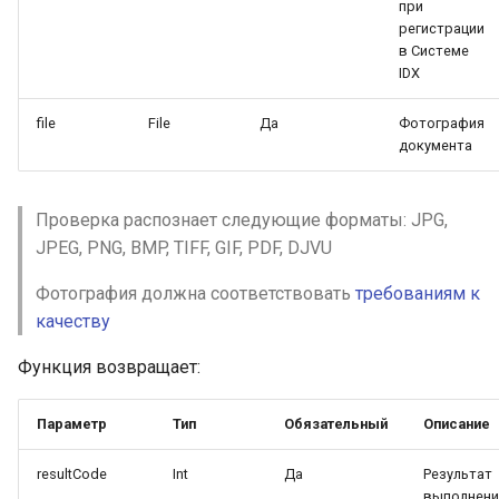
Проверка нахождения в розыске
Пример успешного ответа, при
при
ФССП
отправке лицевой стороны
регистрации
Казахского паспорта 2014 года
в Системе
образца в виде json:
IDX
Проверка нахождения в розыске
ФСИН
file
File
Да
Фотография
документа
Поиск дел в судах общей
юрисдикции
Проверка распознает следующие форматы: JPG,
Проверка арбитражных дел
JPEG, PNG, BMP, TIFF, GIF, PDF, DJVU
Поиск банкротных дел в
Фотография должна соответствовать
требованиям к
арбитражных судах
качеству
Проверка по перечню банкротов
Функция возвращает:
Проверка заблокированных
счетов у ИП
Параметр
Тип
Обязательный
Описание
Проверка в реестре
resultCode
Int
Да
Результат
контролируемых лиц
выполнени