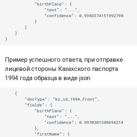
            "birthPlace": {

                "text": "...",

                "confidence": 0.9983574151992798

            }

        }

    }

Пример успешного ответа, при отправке
лицевой стороны Казахского паспорта
1994 года образца в виде json:
    {

        "docType": "kz_id_1994_front",

        "fields": {

            "birthPlace": {

                "text": "...",

                "confidence": 0.9970301389694214

            },

            "firstName": {
