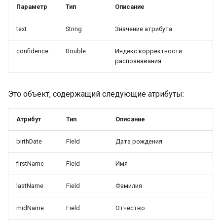
Параметр
Тип
Описание
text
String
Значение атрибута
confidence
Double
Индекс корректности
распознавания
Это объект, содержащий следующие атрибуты:
Атрибут
Тип
Описание
birthDate
Field
Дата рождения
firstName
Field
Имя
lastName
Field
Фамилия
midName
Field
Отчество