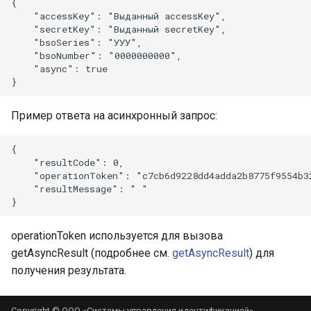
{ 

    "accessKey": "Выданный accessKey", 

    "secretKey": "Выданный secretKey", 

    "bsoSeries": "УУУ",

    "bsoNumber": "0000000000",

    "async": true

Пример ответа на асинхронный запрос:
{

    "resultCode": 0,

    "operationToken": "c7cb6d9228dd4adda2b8775f9554b32
    "resultMessage": " "

operationToken используется для вызова
getAsyncResult (подробнее см.
getAsyncResult
) для
получения результата.
Copyright © ООО «Системы управления идентификацией»