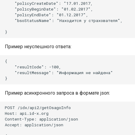
    "policyCreateDate": "17.01.2017,

    "policyBeginDate": "01.02.2017",

    "policyEndDate": "01.12.2017",

    "bsoStatusName": "Находится у страхователя",

Пример неуспешного ответа:
{

    "resultCode": -100,

    "resultMessage": "Информация не найдена"

Пример асинхронного запроса в формате json:
POST /idx/api2/getOsagoInfo

Host: api.id-x.org

Content-Type: application/json

Accept: application/json
