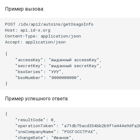
Пример вызова:
POST /idx/api2/autoins/getOsagoInfo

Host: api.id-x.org

Content-Type: application/json

Accept: application/json

{

    "accessKey": "выданный accessKey",

    "secretKey": "выданный secretKey",

    "bsoSeries": "УУУ",

    "bsoNumber": "0000000000",

Пример успешного ответа:
{

    "resultCode": 0,

    "operationToken": "a71db75acd354bb2b9f1e444e9dfa20
    "insCompanyName": "РОСГОССТРАХ",

    "changeDate": "Иванов",
