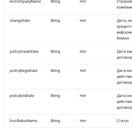
insCompanyName
String
Нет
Страхов
компани
changeDate
String
Нет
Дата, н
предост
информа
бланке
policyCreateDate
String
Нет
Дата за
догово
policyBeginDate
String
Нет
Дата на
действи
догово
policyEndDate
String
Нет
Дата ок
действи
догово
bsoStatusName
String
Нет
Статус