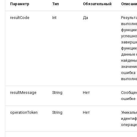
Параметр
Тип
Обязательный
Описан
паспорта
resultCode
Int
Да
Результ
выполн
функции 
успешн
заверш
функции,
данные 
найдены
значени
ошибка
выполне
resultMessage
String
Нет
Сообщен
ошибке
operationToken
String
Нет
Уникаль
иденти
операци