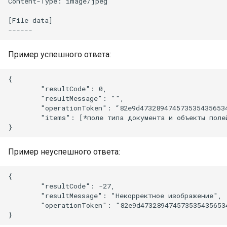
Content-Type: image/jpeg

[File data]

Пример успешного ответа:
{

        "resultCode": 0,

        "resultMessage": "",

        "operationToken": “82e9d4732894745735354356534
        "items": [*поле типа документа и объекты полей
Пример неуспешного ответа:
{

        "resultCode": -27,

        "resultMessage": "Некорректное изображение",

        "operationToken": "82e9d4732894745735354356534