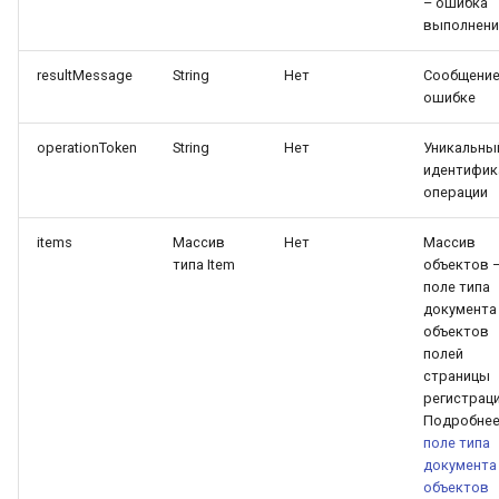
– ошибка
паспорта
выполнени
resultMessage
String
Нет
Сообщение
ошибке
operationToken
String
Нет
Уникальны
идентифик
операции
items
Массив
Нет
Массив
типа Item
объектов 
поле типа
документа
объектов
полей
страницы
регистрац
Подробнее
поле типа
документа
объектов