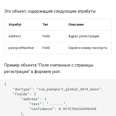
Это объект, содержащий следующие атрибуты:
Атрибут
Тип
Описание
address
Field
Адрес регистрации
passportNumber
Field
Серия и номер паспорта
Пример объекта "Поля считанные с страницы
регистрации" в формате json:
{

    "docType": "rus_passport_global_2014_main",

    "fields": {

        "address": {

            "text": ".......",

            "confidence": 0.9575766324996948

        },
