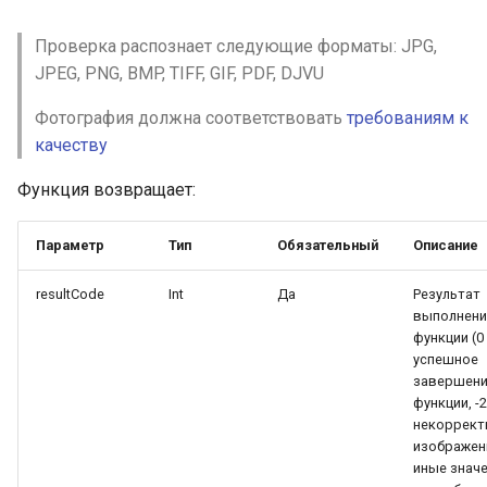
Проверка нахождения в розыске
Гарантированное распознавание
ФССП
адреса прописки
Проверка распознает следующие форматы: JPG,
JPEG, PNG, BMP, TIFF, GIF, PDF, DJVU
Проверка нахождения в розыске
Автоматическое распознавание
ФСИН
основных полей Казахского
Фотография должна соответствовать
требованиям к
паспорта
качеству
Поиск дел в судах общей
юрисдикции
Автоматическое распознавание
Функция возвращает:
основных полей Киргизского
Проверка арбитражных дел
паспорта
Параметр
Тип
Обязательный
Описание
Поиск банкротных дел в
Автоматическое распознавание
арбитражных судах
resultCode
Int
Да
Результат
основных полей Таджикского
выполнени
загранпаспорта
Проверка по перечню банкротов
функции (0
успешное
Автоматическое распознавание
завершен
Проверка заблокированных
основных полей Узбекского
функции, -2
счетов у ИП
паспорта
некоррект
изображен
Проверка в реестре
Автоматическое распознавание
иные знач
контролируемых лиц
основных полей Украинского