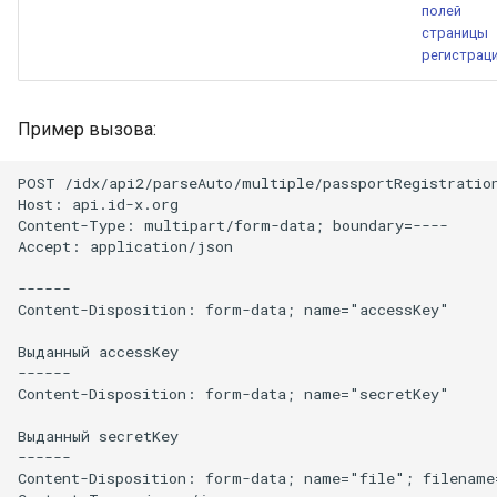
полей
страницы
регистрац
Пример вызова:
POST /idx/api2/parseAuto/multiple/passportRegistration
Host: api.id-x.org

Content-Type: multipart/form-data; boundary=----

Accept: application/json

------

Content-Disposition: form-data; name="accessKey"

Выданный accessKey

------

Content-Disposition: form-data; name="secretKey"

Выданный secretKey

------

Content-Disposition: form-data; name="file"; filename