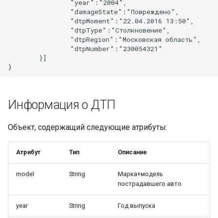
                "year":"2004",

                "damageState":"Повреждено",

                "dtpMoment":"22.04.2016 13:50",

                "dtpType":"Столкновение",

                "dtpRegion":"Московская область",

                "dtpNumber":"230054321"

        }]

Информация о ДТП
Объект, содержащий следующие атрибуты:
Атрибут
Тип
Описание
model
String
Марка+модель
пострадавшего авто
year
String
Год выпуска