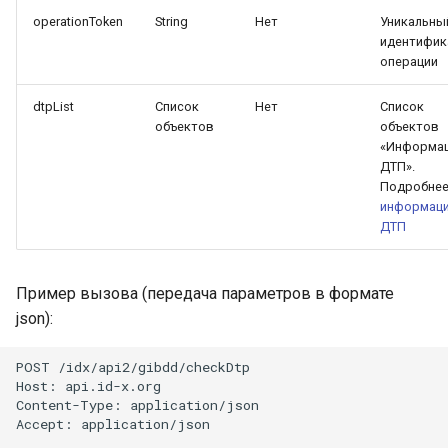
паспорта
operationToken
String
Нет
Уникальны
идентифик
операции
dtpList
Список
Нет
Список
объектов
объектов
«Информац
ДТП».
Подробнее
информаци
ДТП
Пример вызова (передача параметров в формате
json):
POST /idx/api2/gibdd/checkDtp

Host: api.id-x.org

Content-Type: application/json

Accept: application/json
