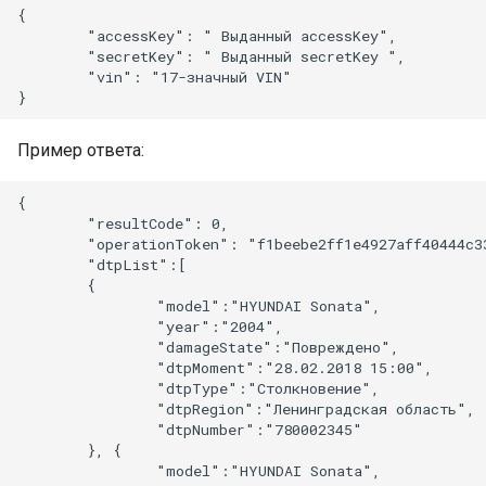
{

        "accessKey": " Выданный accessKey",

        "secretKey": " Выданный secretKey ",

        "vin": "17-значный VIN" 

Пример ответа:
{

        "resultCode": 0,

        "operationToken": "f1beebe2ff1e4927aff40444c33
        "dtpList":[

        {

                "model":"HYUNDAI Sonata",

                "year":"2004",

                "damageState":"Повреждено",

                "dtpMoment":"28.02.2018 15:00",

                "dtpType":"Столкновение",

                "dtpRegion":"Ленинградская область",

                "dtpNumber":"780002345"

        }, {

                "model":"HYUNDAI Sonata",
