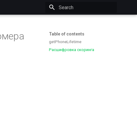
Initializing search
омера
Table of contents
getPhoneLifetime
Расшифровка скоринга