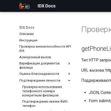
IDX Docs
Проверк
IDX Docs
Описание
Инструкция
Проверка жизнеспособности API
getPhoneLi
IDX
Асинхронный вызов
Тип HTTP запро
Верификация документов
физлица
URL вызова: http
Оценка благонадежности
Комплексная проверка
паспорта
Поддерживаютс
Подтверждение личности
Проверка задолженности
Проверка статуса
физических лиц в ФССП
Проверка использования
самозанятого лица
Проверка в реестре
телефонного номера
JSON, Conten
Проверка водительского
должников по алиментным
конкретным физлицом
удостоверения
обязательствам
Form submit
Подтверждение связки ФИО-
Проверка соответствия
Проверка залогов
телефон
СНИЛС и ФИО