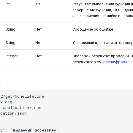
Int
Да
Результат выполнения функции (
завершение функции, -100 – дан
иные значения – ошибка выполн
String
Нет
Сообщение об ошибке
String
Нет
Уникальный идентификатор опе
Integer
Нет
Числовой результат проверки. 
результатов см.
расшифровка с
:
2/getPhoneLifetime

x.org

 application/json

cation/json

y": "выданный accessKey",
