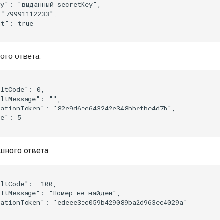
y": "выданный secretKey",

"79991112233",

t": true 

го ответа:
ltCode": 0,

ltMessage": "",

ationToken": "82e9d6ec643242e348bbefbe4d7b",

e": 5

ного ответа:
ltCode": -100,

ltMessage": "Номер не найден",

ationToken": "edeee3ec059b429089ba2d963ec4029a"
