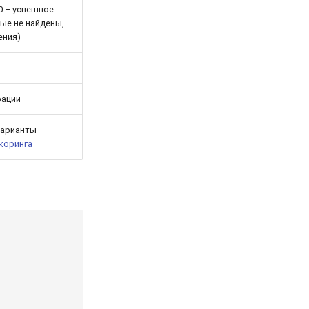
0 – успешное
ные не найдены,
ения)
рации
Варианты
коринга