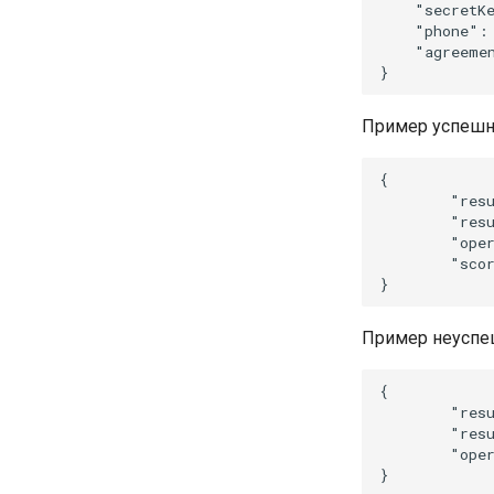
    "secretKe
прописки
    "phone": 
Автоматическое
    "agreemen
распознавание основных
полей Казахского паспорта
Автоматическое
распознавание основных
Пример успешно
полей Киргизского паспорта
Автоматическое
{

распознавание основных
        "resu
полей Таджикского
        "resu
загранпаспорта
        "oper
Автоматическое
        "scor
распознавание основных
полей Узбекского паспорта
Автоматическое
Пример неуспеш
распознавание основных
полей Украинского паспорта
{

        "resu
        "resu
        "oper