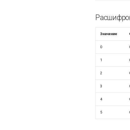
Расшифров
Значение
0
1
2
3
4
5