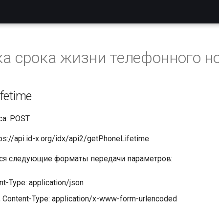
а срока жизни телефонного н
fetime
са: POST
s://api.id-x.org/idx/api2/getPhoneLifetime
я следующие форматы передачи параметров:
t-Type: application/json
, Content-Type: application/x-www-form-urlencoded