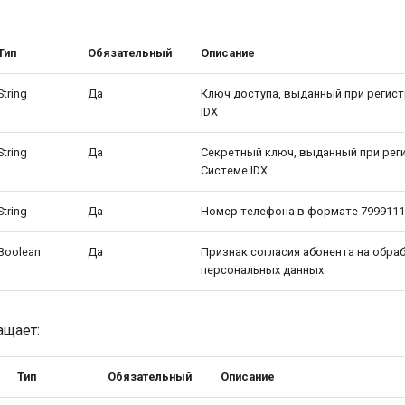
Тип
Обязательный
Описание
String
Да
Ключ доступа, выданный при регист
IDX
String
Да
Секретный ключ, выданный при рег
Системе IDX
String
Да
Номер телефона в формате 7999111
Boolean
Да
Признак согласия абонента на обраб
персональных данных
ащает:
Тип
Обязательный
Описание