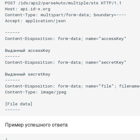
POST /idx/api2/parseAuto/multiple/sts HTTP/1.1

Host: api.id-x.org

Content-Type: multipart/form-data; boundary=----

Accept: application/json

------

Content-Disposition: form-data; name="accessKey"

Выданный accessKey

------

Content-Disposition: form-data; name="secretKey"

Выданный secretKey

------

Content-Disposition: form-data; name="file"; filename
Content-Type: image/jpeg

[File data]

Пример успешного ответа:
{
