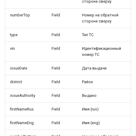
стороне сверху
numberTop
Field
Номер на обратной
стороне сверху
type
Field
Тип ТС
vin
Field
Идентификационный
номер ТС
issueDate
Field
Дата выдачи
district
Field
Район
issueAuthority
Field
Выдано
firstNameRus
Field
Имя (rus)
firstNameEng
Field
Имя (eng)