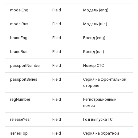
modelEng
Field
Модель (eng)
modelRus
Field
Модель (rus)
brandEng
Field
Бренд (eng)
brandRus
Field
Бренд (rus)
passportNumber
Field
Номер СТС
passportSeries
Field
Серия на фронтальной
стороне
regNumber
Field
Регистрационный
номер
releaseYear
Field
Год выпуска ТС
seriesTop
Field
Серия на обратной