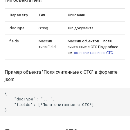
Тип объекта Item:
Параметр
Тип
Описание
docType
String
Тип документа
fields
Массив
Массив объектов – поля
типа Field
считанные с СТС Подробнее
см.
поля считанные с СТС
Пример объекта "Поля считанные с СТС" в формате
json:
{

    "docType": "...",

    "fields": [*Поля считанные с СТС*]
