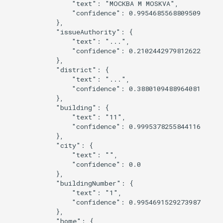
                "text": "МОСКВА M MOSKVA",

                "confidence": 0.9954685568809509

            },

            "issueAuthority": {

                "text": "...",

                "confidence": 0.2102442979812622

            },

            "district": {

                "text": "...",

                "confidence": 0.3880109488964081

            },

            "building": {

                "text": "11",

                "confidence": 0.9995378255844116

            },

            "city": {

                "text": "",

                "confidence": 0.0

            },

            "buildingNumber": {

                "text": "1",

                "confidence": 0.9954691529273987

            },

            "home": {
