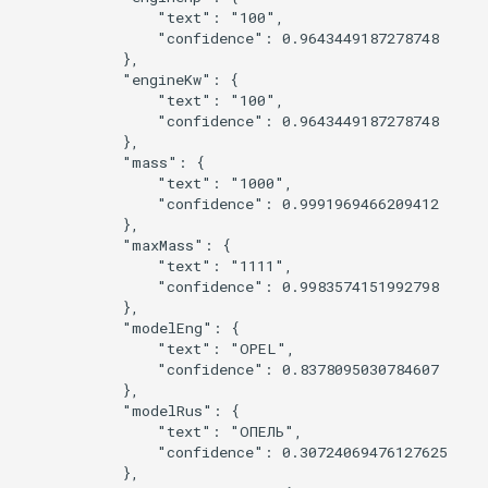
                "text": "100",

                "confidence": 0.9643449187278748

            },

            "engineKw": {

                "text": "100",

                "confidence": 0.9643449187278748

            },

            "mass": {

                "text": "1000",

                "confidence": 0.9991969466209412

            },

            "maxMass": {

                "text": "1111",

                "confidence": 0.9983574151992798

            },

            "modelEng": {

                "text": "OPEL",

                "confidence": 0.8378095030784607

            },

            "modelRus": {

                "text": "ОПЕЛЬ",

                "confidence": 0.30724069476127625

            },
