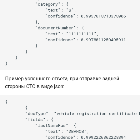
            "category": {

                "text": "B",

                "confidence": 0.9957618713378906

            },

            "documentNumber": {

                "text": "1111111111",

                "confidence": 0.9978011250495911

            }

        }

    }

Пример успешного ответа, при отправке задней
стороны СТС в виде json:
{

        {

        "docType": "vehicle_registration_certificate_b
        "fields": {

            "lastNameRus": {

                "text": "ИВАНОВ",

                "confidence": 0.9992226362228394
