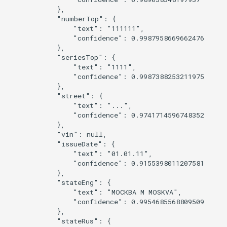
            },

            "numberTop": {

                "text": "111111",

                "confidence": 0.9987958669662476

            },

            "seriesTop": {

                "text": "1111",

                "confidence": 0.9987388253211975

            },

            "street": {

                "text": "...",

                "confidence": 0.9741714596748352

            },

            "vin": null,

            "issueDate": {

                "text": "01.01.11",

                "confidence": 0.9155398011207581

            },

            "stateEng": {

                "text": "МОСКВА M MOSKVA",

                "confidence": 0.9954685568809509

            },

            "stateRus": {
