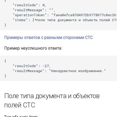
    "resultCode": 0,

    "resultMessage": "",

    "operationToken": "faea0efca87d4972b9778977c0ec261
    "items": [*поле типа документа и объекты полей СТС
Примеры ответов с разными сторонами СТС
Пример неуспешного ответа:
{

    "resultCode": -27,

    "resultMessage": "Некорректное изображение."

Поле типа документа и объектов
полей СТС