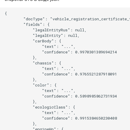
{

        "docType": "vehicle_registration_certificate_f
        "fields": {

            "legalEntityRus": null,

            "legalEntity": null,

            "carBody": {

                "text": "...",

                "confidence": 0.9970301389694214

            },

            "chassis": {

                "text": "...",

                "confidence": 0.9765521287918091

            },

            "color": {

                "text": "...",

                "confidence": 0.5898985862731934

            },

            "ecologicClass": {

                "text": "...",

                "confidence": 0.9915384650230408

            },

            "engineHp": {
