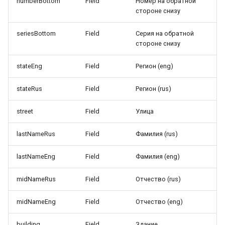
numberBottom
Field
Номер на обратной
стороне снизу
seriesBottom
Field
Серия на обратной
стороне снизу
stateEng
Field
Регион (eng)
stateRus
Field
Регион (rus)
street
Field
Улица
lastNameRus
Field
Фамилия (rus)
lastNameEng
Field
Фамилия (eng)
midNameRus
Field
Отчество (rus)
midNameEng
Field
Отчество (eng)
building
Field
Здание