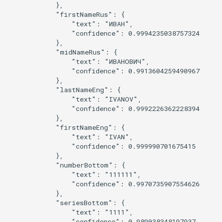
            },

            "firstNameRus": {

                "text": "ИВАН",

                "confidence": 0.9994235038757324

            },

            "midNameRus": {

                "text": "ИВАНОВИЧ",

                "confidence": 0.9913604259490967

            },

            "lastNameEng": {

                "text": "IVANOV",

                "confidence": 0.9992226362228394

            },

            "firstNameEng": {

                "text": "IVAN",

                "confidence": 0.999990701675415

            },

            "numberBottom": {

                "text": "111111",

                "confidence": 0.9970735907554626

            },

            "seriesBottom": {

                "text": "1111",

                "confidence": 0.989038348197937
