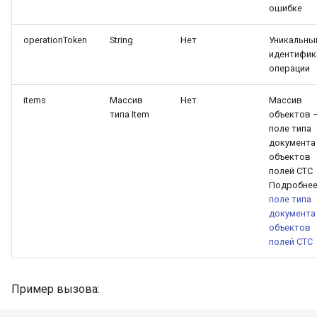
ошибке
паспорта
operationToken
String
Нет
Уникальны
идентифик
операции
items
Массив
Нет
Массив
типа Item
объектов 
поле типа
документа
объектов
полей СТС
Подробнее
поле типа
документа
объектов
полей СТС
Пример вызова: