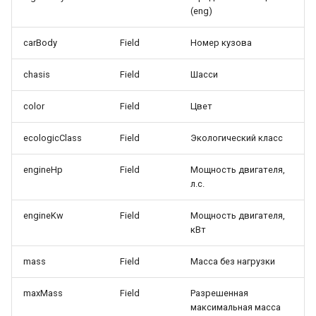
(eng)
carBody
Field
Номер кузова
chasis
Field
Шасси
color
Field
Цвет
ecologicClass
Field
Экологический класс
engineHp
Field
Мощность двигателя,
л.с.
engineKw
Field
Мощность двигателя,
кВт
mass
Field
Масса без нагрузки
maxMass
Field
Разрешенная
максимальная масса