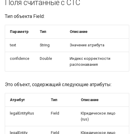
Поля считанные с СТС
Тип объекта Field:
Параметр
Тип
Описание
text
String
Значение атрибута
confidence
Double
Индекс корректности
распознавания
Это объект, содержащий следующие атрибуты:
Атрибут
Тип
Описание
legalEntityRus
Field
Юридическое лицо
(rus)
legalEntity
Field
Юридическое лицо