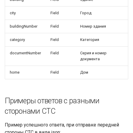
city
Field
Город
buildingNumber
Field
Номер здания
category
Field
Категория
documentNumber
Field
Серия и номер
документа
home
Field
Дом
Примеры ответов с разными
сторонами СТС
Пример успешного ответа, при отправке передней
стороны СТС в виде json: