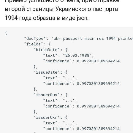
второй страницы Украинского паспорта
1994 года образца в виде json:
{

        "docType": "ukr_passport_main_rus_1994_printed
        "fields": {

            "birthDate": {

                "text": "26.03.1988",

                "confidence": 0.9970301389694214

            },

            "issueDate": {

                "text": "...",

                "confidence": 0.9970301389694214

            },

            "issuerRus": {

                "text": "...",

                "confidence": 0.9970301389694214

            },

            "issuerUkr": {

                "text": "...",

                "confidence": 0.9970301389694214
