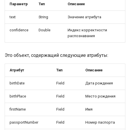
Параметр
Тип
Описание
text
String
Значение атрибута
confidence
Double
Индекс корректности
распознавания
Это объект, содержащий следующие атрибуты:
Атрибут
Тип
Описание
birthDate
Field
Дата рождения
birthPlace
Field
Место рождения
firstName
Field
Имя
passportNumber
Field
Номер паспорта