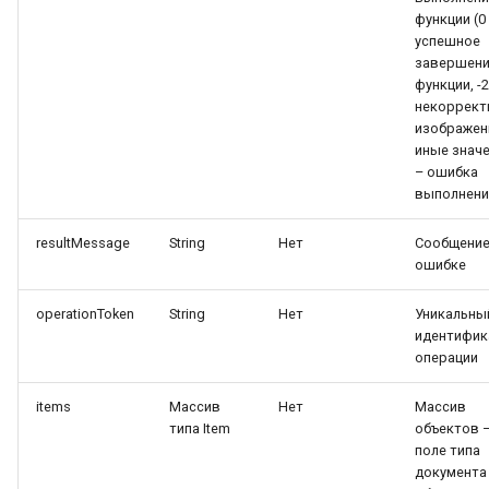
функции (0
успешное
завершен
функции, -2
некоррект
изображен
иные знач
– ошибка
выполнени
resultMessage
String
Нет
Сообщение
ошибке
operationToken
String
Нет
Уникальны
идентифик
операции
items
Массив
Нет
Массив
типа Item
объектов 
поле типа
документа