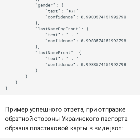
            "gender": {

                "text": "Ж/F",

                "confidence": 0.9983574151992798

            },

            "lastNameEngFront": {

                "text": "...",

                "confidence": 0.9983574151992798

            },

            "lastNameFront": {

                "text": "...",

                "confidence": 0.9983574151992798

            }

        }

    }

Пример успешного ответа, при отправке
обратной стороны Украинского паспорта
образца пластиковой карты в виде json: