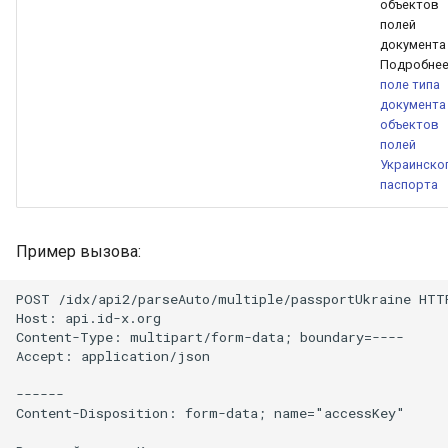
объектов
полей
документа
Подробнее
поле типа
документа
объектов
полей
Украинско
паспорта
Пример вызова:
POST /idx/api2/parseAuto/multiple/passportUkraine HTTP
Host: api.id-x.org

Content-Type: multipart/form-data; boundary=----

Accept: application/json

------

Content-Disposition: form-data; name="accessKey"
