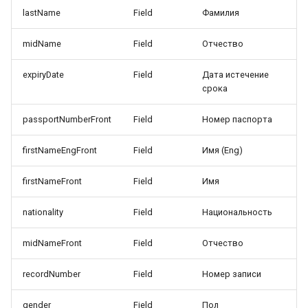
lastName
Field
Фамилия
midName
Field
Отчество
expiryDate
Field
Дата истечение
срока
passportNumberFront
Field
Номер паспорта
firstNameEngFront
Field
Имя (Eng)
firstNameFront
Field
Имя
nationality
Field
Национальность
midNameFront
Field
Отчество
recordNumber
Field
Номер записи
gender
Field
Пол