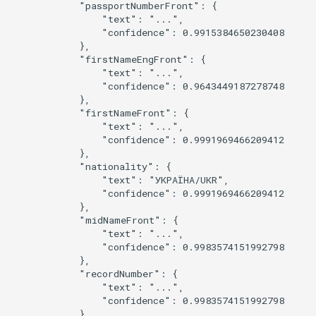
            "passportNumberFront": {

                "text": "...",

                "confidence": 0.9915384650230408

            },

            "firstNameEngFront": {

                "text": "...",

                "confidence": 0.9643449187278748

            },

            "firstNameFront": {

                "text": "...",

                "confidence": 0.9991969466209412

            },

            "nationality": {

                "text": "УКРАÏНА/UКR",

                "confidence": 0.9991969466209412

            },

            "midNameFront": {

                "text": "...",

                "confidence": 0.9983574151992798

            },

            "recordNumber": {

                "text": "...",

                "confidence": 0.9983574151992798

            },
