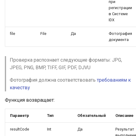
Проверка нахождения в розыске
при
ФССП
регистрации
в Системе
IDX
Проверка нахождения в розыске
ФСИН
file
File
Да
Фотография
документа
Поиск дел в судах общей
юрисдикции
Проверка распознает следующие форматы: JPG,
Проверка арбитражных дел
JPEG, PNG, BMP, TIFF, GIF, PDF, DJVU
Поиск банкротных дел в
Фотография должна соответствовать
требованиям к
арбитражных судах
качеству
Проверка по перечню банкротов
Функция возвращает:
Проверка заблокированных
счетов у ИП
Параметр
Тип
Обязательный
Описание
Проверка в реестре
resultCode
Int
Да
Результат
контролируемых лиц
выполнени