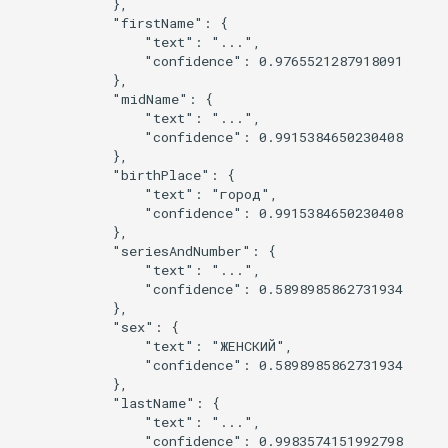
            },

            "firstName": {

                "text": "...",

                "confidence": 0.9765521287918091

            },

            "midName": {

                "text": "...",

                "confidence": 0.9915384650230408

            },

            "birthPlace": {

                "text": "город",

                "confidence": 0.9915384650230408

            },

            "seriesAndNumber": {

                "text": "...",

                "confidence": 0.5898985862731934

            },

            "sex": {

                "text": "ЖЕНСКИЙ",

                "confidence": 0.5898985862731934

            },

            "lastName": {

                "text": "...",

                "confidence": 0.9983574151992798
