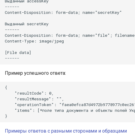
Выданный accessKey

------

Content-Disposition: form-data; name="secretKey"

Выданный secretKey

------

Content-Disposition: form-data; name="file"; filename
Content-Type: image/jpeg

[File data]

Пример успешного ответа:
{

    "resultCode": 0,

    "resultMessage": "",

    "operationToken": "faea0efca87d4972b9778977c0ec261
    "items": [*поле типа документа и объекты полей Укр
Примеры ответов с разными сторонами и образцами