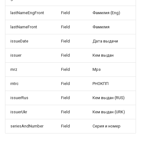
lastNameEngFront
Field
Фамилия (Eng)
lastNameFront
Field
Фамилия
issueDate
Field
Дата выдачи
issuer
Field
Кем выдан
mrz
Field
Мрз
rntrc
Field
РНОКПП
issuerRus
Field
Кем выдан (RUS)
issuerUkr
Field
Кем выдан (URK)
seriesAndNumber
Field
Серия и номер