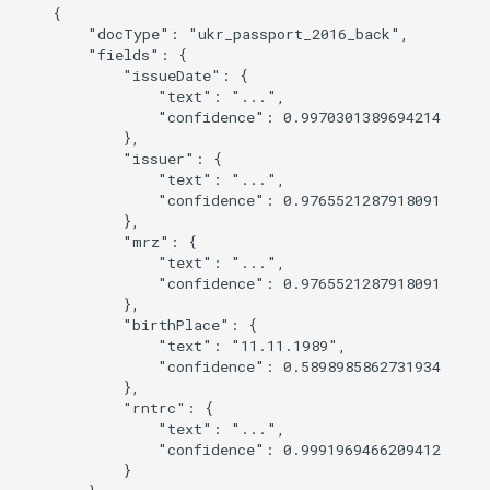
    {

        "docType": "ukr_passport_2016_back",

        "fields": {

            "issueDate": {

                "text": "...",

                "confidence": 0.9970301389694214

            },

            "issuer": {

                "text": "...",

                "confidence": 0.9765521287918091

            },

            "mrz": {

                "text": "...",

                "confidence": 0.9765521287918091

            },

            "birthPlace": {

                "text": "11.11.1989",

                "confidence": 0.5898985862731934

            },

            "rntrc": {

                "text": "...",

                "confidence": 0.9991969466209412

            }
