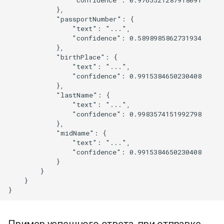
                "confidence": 0.9765521287918091

            },

            "passportNumber": {

                "text": "...",

                "confidence": 0.5898985862731934

            },

            "birthPlace": {

                "text": "...",

                "confidence": 0.9915384650230408

            },

            "lastName": {

                "text": "...",

                "confidence": 0.9983574151992798

            },

            "midName": {

                "text": "...",

                "confidence": 0.9915384650230408

            }

        }

    }

Пример успешного ответа, при отправке