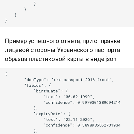
            }

        }

    }

Пример успешного ответа, при отправке
лицевой стороны Украинского паспорта
образца пластиковой карты в виде json:
{

        "docType": "ukr_passport_2016_front",

        "fields": {

            "birthDate": {

                "text": "06.02.1999",

                "confidence": 0.9970301389694214

            },

            "expiryDate": {

                "text": "22.11.2026",

                "confidence": 0.5898985862731934

            },
