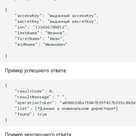
{

    "accessKey": "выданный accessKey",

    "secretKey": "выданный secretKey",

    "inn": "123456789012",

    "lastName": "Иванов",

    "firstName": "Иван",

    "midName": "Иванович"

Пример успешного ответа:
{

    "resultCode": 0,

    "resultMessage": " ",

    "operationToken": "a09062d0a75847b39f427b335c84da9
    "list": [*Данные о номинальном директоре*]

    "found": true

Пример неуспешного ответа: