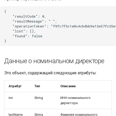
{

    "resultCode": 0,

    "resultMessage": " ",

    "operationToken": "f9fc7f5c1e0c4cb4bb9e13e57fc35ef
    "list": [],

    "found": false

Данные о номинальном директоре
Это объект, содержащий следующие атрибуты:
Атрибут
Тип
Описание
inn
String
ИНН номинального
директора
lastName
String
Фамилия номинального