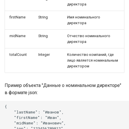
директора
firstName
String
Имя номинального
директора
midName
String
Отчество номинального
директора
totalCount
Integer
Количество компаний, где
лицо является номинальным
директором
Пример объекта "Данные о номинальном директоре"
в формате json:
{

    "lastName": "Иванов",

    "firstName": "Иван",

    "midName": “Иванович”,

    "inn": “123456789012”,
