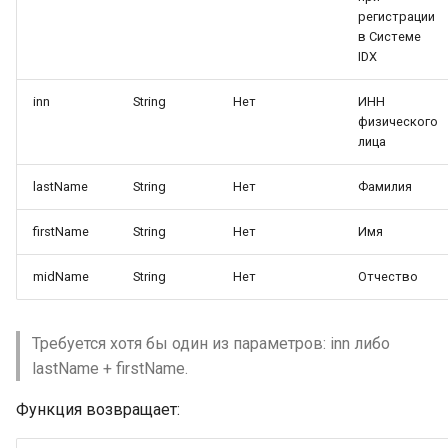
регистрации
Гарантированное распознавание
в Системе
адреса прописки
IDX
Автоматическое распознавание
inn
String
Нет
ИНН
основных полей Казахского
физического
паспорта
лица
Автоматическое распознавание
lastName
String
Нет
Фамилия
основных полей Киргизского
паспорта
firstName
String
Нет
Имя
Автоматическое распознавание
основных полей Таджикского
midName
String
Нет
Отчество
загранпаспорта
Автоматическое распознавание
Требуется хотя бы один из параметров: inn либо
основных полей Узбекского
lastName + firstName.
паспорта
Функция возвращает:
Автоматическое распознавание
основных полей Украинского