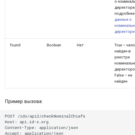
о номинал
директоре
подробнее
данные о
номинальн
директоре
found
Boolean
Нет
True – чел
найден в
реестре
номинальн
директоро
False – не
найден
Пример вызова:
POST /idx/api2/checkNominalChiefs

Host: api.id-x.org

Content-Type: application/json

Accept: application/json
