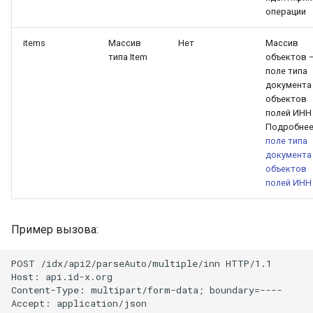
паспорта
операции
items
Массив
Нет
Массив
типа Item
объектов 
поле типа
документа
объектов
полей ИНН
Подробнее
поле типа
документа
объектов
полей ИНН
Пример вызова:
POST /idx/api2/parseAuto/multiple/inn HTTP/1.1

Host: api.id-x.org

Content-Type: multipart/form-data; boundary=----

Accept: application/json
