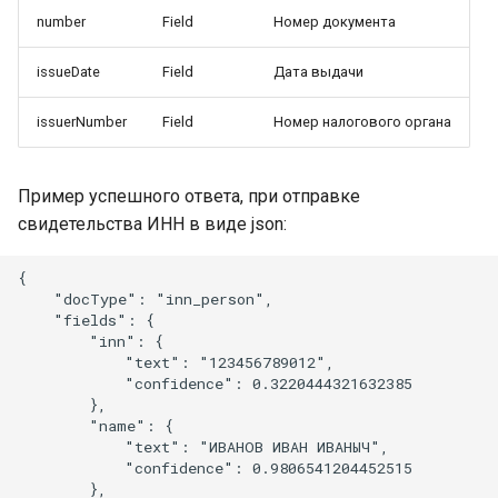
number
Field
Номер документа
issueDate
Field
Дата выдачи
issuerNumber
Field
Номер налогового органа
Пример успешного ответа, при отправке
свидетельства ИНН в виде json:
{

    "docType": "inn_person",

    "fields": {

        "inn": {

            "text": "123456789012",

            "confidence": 0.3220444321632385

        },

        "name": {

            "text": "ИВАНОВ ИВАН ИВАНЫЧ",

            "confidence": 0.9806541204452515

        },
