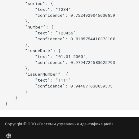
        "series": {

            "text": "1234",

            "confidence": 0.7524929046630859

        },

        "number": {

            "text": "123456",

            "confidence": 0.8185754418373108

        },

        "issueDate": {

            "text": "01.01.2000",

            "confidence": 0.9794724583625793

        },

        "issuerNumber": {

            "text": "1111",

            "confidence": 0.944671630859375

        }

    }

Copyright © ООО «Системы управления идентификацией»