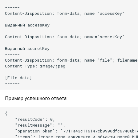
------

Content-Disposition: form-data; name="accessKey"

Выданный accessKey

------

Content-Disposition: form-data; name="secretKey"

Выданный secretKey

------

Content-Disposition: form-data; name="file"; filename
Content-Type: image/jpeg

[File data]

Пример успешного ответа:
{

    "resultCode": 0,

    "resultMessage": "",

    "operationToken": "7711a43c116147cb9996dfc67408b1d
    "items": [*поле типа документа и объекты полей ИНН